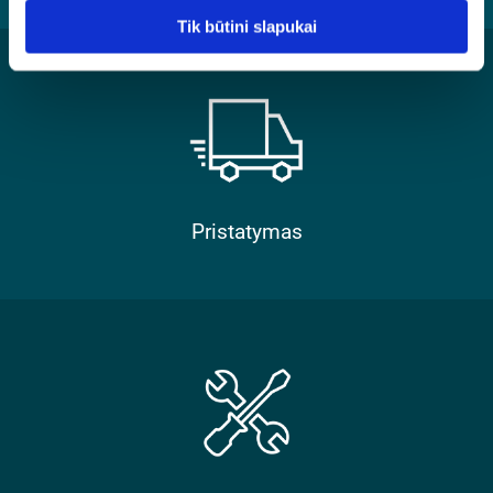
Tik būtini slapukai
Pristatymas