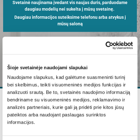
Svetainė naujinama įvedant vis naujas duris, parduodame
daugiau modelių nei sukelta į mūsų svetainę.
Daugiau informacijos suteiksime telefonu arba atvykus į
mūsų saloną
+370 699 99935
Salono adresas: Savanorių pr. 176, (PC Norfa bazė), Vilnius | +370 699 99935 |
Šioje svetainėje naudojami slapukai
info@vip-durys.lt.| I - IV Nuo 10:00 iki 18:15, V 10:00 iki 17:00. Šeštadienį ir
sekmadienį dirbame pagal išankstinį susitarimą.
Naudojame slapukus, kad galėtume suasmeninti turinį
bei skelbimus, teikti visuomeninės medijos funkcijas ir
analizuoti srautą. Be to, svetainės naudojimo informaciją
bendriname su visuomeninės medijos, reklamavimo ir
VIP durys
analizės partneriais, kurie gali ją pridėti prie kitos jūsų
pateiktos arba naudojant paslaugas surinktos
VIP durys – kokybiškų vidaus durų pardavimas ir montavimas.
informacijos.
Specializuojamės kurdami duris, tinkančias moderniame ir
klasikiniame interjere. Dėmesingai sekdami naujų stilių ir
modernaus dizaino kaitą, kiekvienais metais pristatome naujus