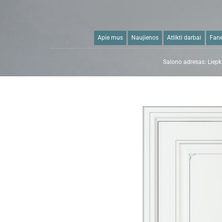
Apie mus
Naujienos
Atlikti darbai
Fane
Salono adresas: Liepka