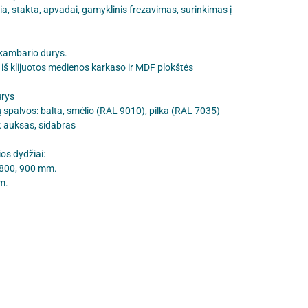
rčia, stakta, apvadai, gamyklinis frezavimas, surinkimas į
 kambario durys.
iš klijuotos medienos karkaso ir MDF plokštės
urys
 spalvos: balta, smėlio (RAL 9010), pilka (RAL 7035)
: auksas, sidabras
ios dydžiai:
, 800, 900 mm.
m.