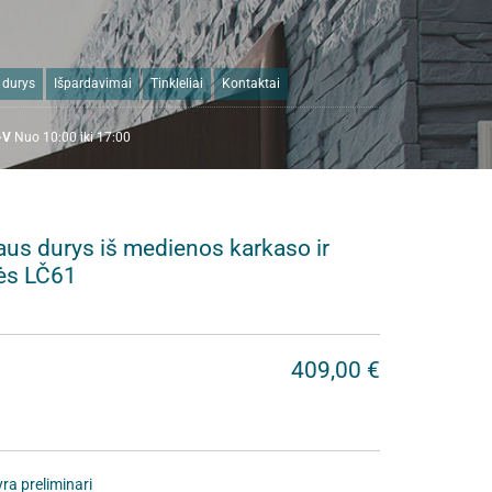
 durys
Išpardavimai
Tinkleliai
Kontaktai
I-V
N
uo 10:00 iki 17:00
aus durys iš medienos karkaso ir
ės LČ61
409,00 €
ra preliminari