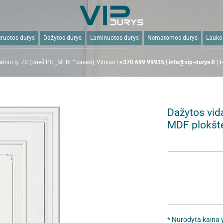
ruotos durys
Dažytos durys
Laminuotos durys
Nematomos durys
Lauko
lnio g. 70 (prieš PC „MERE“ kasas), Vilnius |
+370 699 99935
|
info@vip-durys.lt
.
| 
Dažytos vid
MDF plokšt
* Nurodyta kaina y