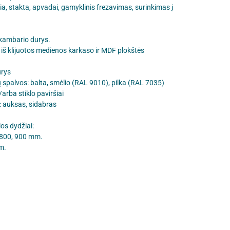
rčia, stakta, apvadai, gamyklinis frezavimas, surinkimas į
 kambario durys.
iš klijuotos medienos karkaso ir MDF plokštės
urys
 spalvos: balta, smėlio (RAL 9010), pilka (RAL 7035)
/arba stiklo paviršiai
: auksas, sidabras
ios dydžiai:
, 800, 900 mm.
m.