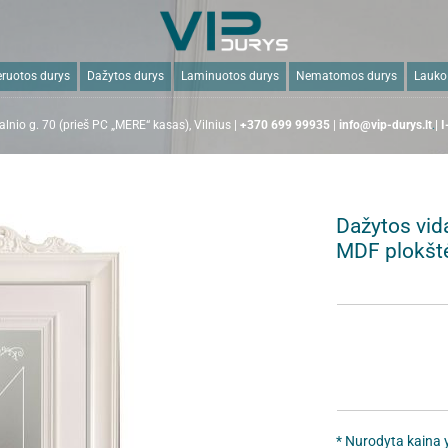
ruotos durys
Dažytos durys
Laminuotos durys
Nematomos durys
Lauko
lnio g. 70 (prieš PC „MERE“ kasas), Vilnius |
+370 699 99935
|
info@vip-durys.lt
.
| 
Dažytos vid
MDF plokšt
* Nurodyta kaina y