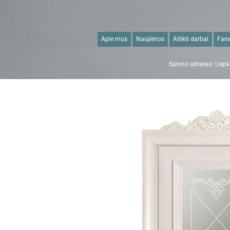
Apie mus
Naujienos
Atlikti darbai
Fane
Salono adresas: Liepka