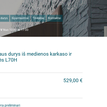
 durys
Išpardavimai
Tinkleliai
Kontaktai
I-V
N
uo 10:00 iki 17:00
aus durys iš medienos karkaso ir
ės L70H
529,00 €
ra preliminari