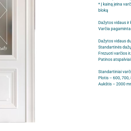
* Į kainą įeina va
bloką
Dažytos vidaus ir
Varčia pagaminta 
Dažytos vidaus d
Standartinės dažų
Frezuoti varčios ir
Patinos atspalviai
Standartiniai varč
Plotis – 600, 700
Aukštis – 2000 m