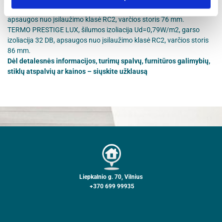
OPTIMUM, šilumos izoliacija Ud=0,85W/m2, garso izoliacija 32 DB,
apsaugos nuo įsilaužimo klasė RC2, varčios storis 76 mm.
TERMO PRESTIGE LUX, šilumos izoliacija Ud=0,79W/m2, garso
izoliacija 32 DB, apsaugos nuo įsilaužimo klasė RC2, varčios storis
86 mm.
Dėl detalesnės informacijos, turimų spalvų, furnitūros galimybių,
stiklų atspalvių ar kainos – siųskite užklausą
Liepkalnio g. 70, Vilnius
+370 699 99935