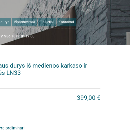
 durys
Išpardavimai
Tinkleliai
Kontaktai
I-V
N
uo 10:00 iki 17:00
aus durys iš medienos karkaso ir
ės LN33
399,00 €
ra preliminari