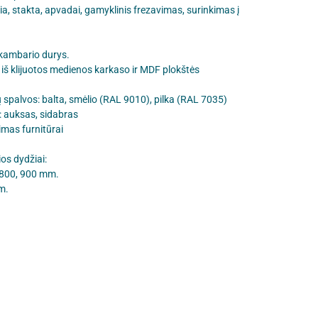
rčia, stakta, apvadai, gamyklinis frezavimas, surinkimas į
 kambario durys.
iš klijuotos medienos karkaso ir MDF plokštės
 spalvos: balta, smėlio (RAL 9010), pilka (RAL 7035)
: auksas, sidabras
imas furnitūrai
ios dydžiai:
, 800, 900 mm.
m.