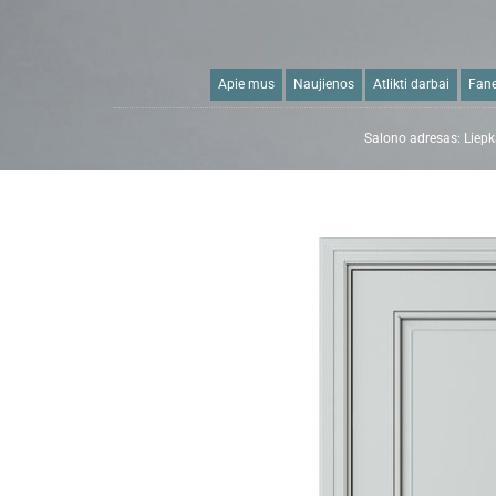
Apie mus
Naujienos
Atlikti darbai
Fane
Salono adresas: Liepka