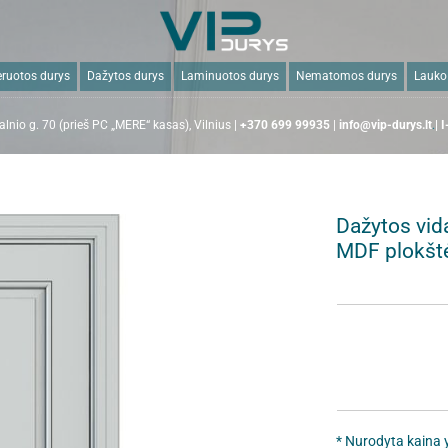
ruotos durys
Dažytos durys
Laminuotos durys
Nematomos durys
Lauko
lnio g. 70 (prieš PC „MERE“ kasas), Vilnius |
+370 699 99935
|
info@vip-durys.lt
.
| 
Dažytos vid
MDF plokšt
* Nurodyta kaina y