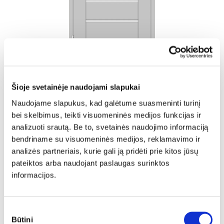
Šioje svetainėje naudojami slapukai
Naudojame slapukus, kad galėtume suasmeninti turinį
bei skelbimus, teikti visuomeninės medijos funkcijas ir
analizuoti srautą. Be to, svetainės naudojimo informaciją
bendriname su visuomeninės medijos, reklamavimo ir
analizės partneriais, kurie gali ją pridėti prie kitos jūsų
pateiktos arba naudojant paslaugas surinktos
informacijos.
Sutikimo
Vidaus durys KAMELIA
Būtini
pasirinkimas