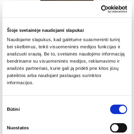
Šioje svetainėje naudojami slapukai
Naudojame slapukus, kad galėtume suasmeninti turinį
bei skelbimus, teikti visuomeninės medijos funkcijas ir
analizuoti srautą. Be to, svetainės naudojimo informaciją
bendriname su visuomeninės medijos, reklamavimo ir
analizės partneriais, kurie gali ją pridėti prie kitos jūsų
pateiktos arba naudojant paslaugas surinktos
informacijos.
Sutikimo
Būtini
pasirinkimas
Vidaus durys VERANO
Nuostatos