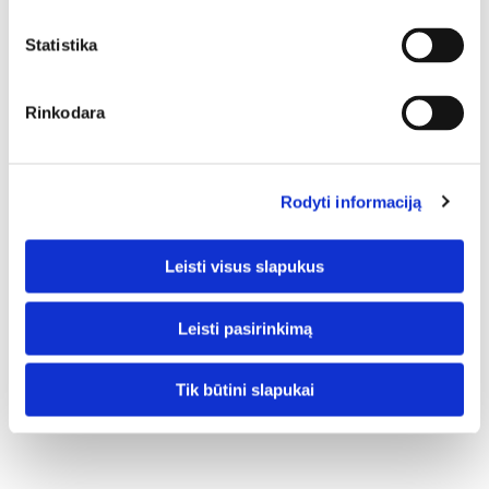
205,00 €
Statistika
Rinkodara
Į KAINĄ ĮSKAIČIUOTA:
• Rėminės technologĳos užlaidinė arba lygiabriaunė varčia (60; 70; 80;
90)
Rodyti informaciją
• 4 mm baltas matinis grūdintas stiklas
• Spyna rankenai,
• Sidabriniai 2 dalių horizontaliai reguliuojami vyriai užlaidinėje varčioje,
Leisti visus slapukus
lygiabriaunėje varčioje paslėpti vyriai (už papildomą kainą )
PAPILDOMA PRIEMOKA:
• Standartinė arba reguliuojama stakta
Leisti pasirinkimą
• Apvadai 5 vnt.
• Paslėpti vyriai,
Tik būtini slapukai
• Magnetinė spyna,
• Stiklas juodas, bronza, grafitas arba skaidrus, kurio storis 4 mm