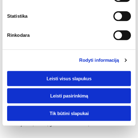
170,00 €
Statistika
Rinkodara
Greita gamyba iki 14 dienų
Į KAINĄ ĮSKAIČIUOTA:
• Rėminės technologĳos užlaidinė arba lygiabriaunė varčia (60; 70; 80;
90)
Rodyti informaciją
• 4 mm baltas matinis grūdintas stiklas
• Spyna rankenai,
Leisti visus slapukus
• Sidabriniai 2 dalių horizontaliai reguliuojami vyriai užlaidinėje varčioje,
lygiabriaunėje varčioje paslėpti vyriai (už papildomą kainą )
PAPILDOMA PRIEMOKA:
Leisti pasirinkimą
• Standartinė arba reguliuojama stakta
• Apvadai 5 vnt.
• Paslėpti vyriai,
Tik būtini slapukai
• Magnetinė spyna,
• Stiklas juodas, bronza, grafitas arba skaidrus, kurio storis 4 mm