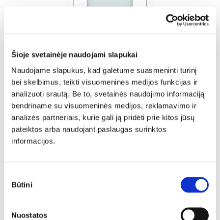
Šioje svetainėje naudojami slapukai
GREITA GAMYBA
Naudojame slapukus, kad galėtume suasmeninti turinį
bei skelbimus, teikti visuomeninės medijos funkcijas ir
analizuoti srautą. Be to, svetainės naudojimo informaciją
bendriname su visuomeninės medijos, reklamavimo ir
analizės partneriais, kurie gali ją pridėti prie kitos jūsų
pateiktos arba naudojant paslaugas surinktos
informacijos.
Sutikimo
Būtini
pasirinkimas
Vidaus durys VERSO
Nuostatos